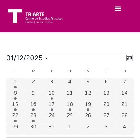
Na
Na
01/12/2025
Mes
Selecciona
de
de
la
Calendario
L
M
X
J
V
S
D
fecha.
vi
vis
de
1 evento
0 eventos
0 eventos
0 eventos
0 eventos
0 eventos
0 even
1
2
3
4
5
6
7
de
1 evento
0 eventos
2 eventos
0 eventos
0 eventos
0 eventos
0 event
8
9
10
11
12
13
14
Eventos
Ev
2 eventos
2 eventos
2 eventos
1 evento
2 eventos
0 eventos
0 event
15
16
17
18
19
20
21
1 evento
1 evento
0 eventos
0 eventos
0 eventos
0 eventos
0 event
22
23
24
25
26
27
28
0 eventos
0 eventos
0 eventos
0 eventos
0 eventos
0 eventos
0 even
29
30
31
1
2
3
4