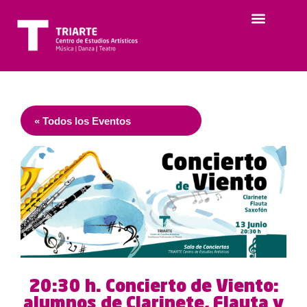
« Todos los Eventos
20:30 h. Concierto de Viento:
alumnos de Clarinete, Flauta y