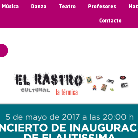
Música
Danza
Teatro
Profesores
Mat
Contacto