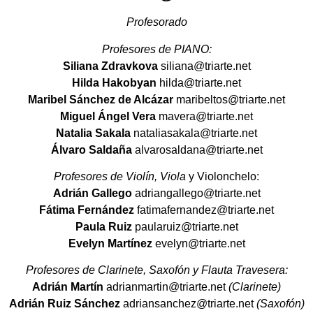
Profesorado
Profesores de PIANO:
Siliana Zdravkova
siliana@triarte.net
Hilda Hakobyan
hilda@triarte.net
Maribel Sánchez de Alcázar
maribeltos@triarte.net
Miguel Ángel Vera
mavera@triarte.net
Natalia Sakala
nataliasakala@triarte.net
Álvaro Saldaña
alvarosaldana@triarte.net
Profesores de Violín, Viola
y Violonchelo:
Adrián Gallego
adriangallego@triarte.net
Fátima Fernández
fatimafernandez@triarte.net
Paula Ruiz
paularuiz@triarte.net
Evelyn Martínez
evelyn@triarte.net
Profesores de Clarinete, Saxofón y Flauta Travesera:
Adrián Martín
adrianmartin@triarte.net
(Clarinete)
Adrián Ruiz Sánchez
adriansanchez@triarte.net
(Saxofón)