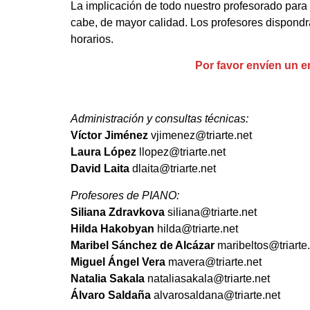
La implicación de todo nuestro profesorado para 
cabe, de mayor calidad. Los profesores dispondrá
horarios.
Por favor envíen un e
Administración y consultas técnicas:
Víctor Jiménez
vjimenez@triarte.net
Laura López
llopez@triarte.net
David Laita
dlaita@triarte.net
Profesores de PIANO:
Siliana Zdravkova
siliana@triarte.net
Hilda Hakobyan
hilda@triarte.net
Maribel Sánchez de Alcázar
maribeltos@triarte
Miguel Ángel Vera
mavera@triarte.net
Natalia Sakala
nataliasakala@triarte.net
Álvaro Saldaña
alvarosaldana@triarte.net