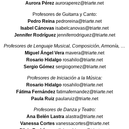
Aurora Pérez
auroraperez@triarte.net
Profesores de Guitarra y Canto:
Pedro Reina
pedroreina@triarte.net
Isabel Cánovas
isabelcanovas@triarte.net
Jennifer Rodríguez
jenniferrodriguez@triarte.net
Profesores de Lenguaje Musical, Composición, Armonía, …
Miguel Ángel Vera
mavera@triarte.net
Rosario Hidalgo
rosahilo@triarte.net
Sergio Gómez
sergiogomez@triarte.net
Profesores de Iniciación a la Música:
Rosario Hidalgo
rosahilo@triarte.net
Fátima Fernández
fatimafernandez@triarte.net
Paula Ruiz
paularuiz@triarte.net
Profesores de Danza y Teatro:
Ana Belén Lastra
alastra@triarte.net
Vanessa Cortes
vanessacortes@triarte.net