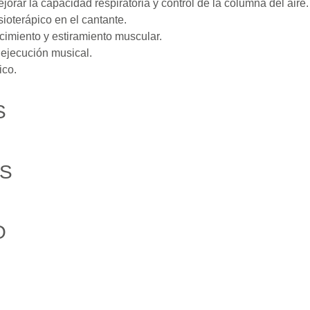
orar la capacidad respiratoria y control de la columna del aire.
sioterápico en el cantante.
lecimiento y estiramiento muscular.
y ejecución musical.
ico.
S
S
O