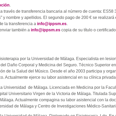
pción
.
€ a través de transferencia bancaria al número de cuenta: ES5
nombre y apellidos. El segundo pago de 200 € se realizará el
de la transferencia a
info@ippsm.es
.
e enviar también a
info@ippsm.es
copia de su título o certifica
sioterapia por la Universidad de Málaga. Especialista en lesio
, del Daño Corporal y Medicina del Seguro. Técnico Superior en
ión de la Salud del Músico. Desde el año 2003 participa y organ
o. Actualmente ejerce su labor asistencial en su clínica privad
 la Universidad de Málaga. Licenciada en Medicina por la Facu
ital Universitario Virgen de la Victoria de Málaga. Titulada Sup
Málaga. Actualmente compagina su labor asistencial con la do
versidad de Málaga y Centro de Investigaciones Médico-Sanitar
r la Universidad de Málaga. Diplomado en Fisioterapia. Ldo. En 