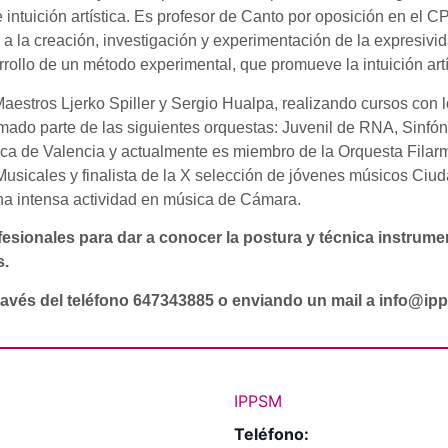
e intuición artística. Es profesor de Canto por oposición en e
 la creación, investigación y experimentación de la expresividad
rollo de un método experimental, que promueve la intuición artís
 Maestros Ljerko Spiller y Sergio Hualpa, realizando cursos con
ado parte de las siguientes orquestas: Juvenil de RNA, Sinfón
ica de Valencia y actualmente es miembro de la Orquesta Filar
icales y finalista de la X selección de jóvenes músicos Ciuda
una intensa actividad en música de Cámara.
sionales para dar a conocer la postura y técnica instrument
s.
ravés del teléfono 647343885 o enviando un mail a info@ip
IPPSM
Teléfono: