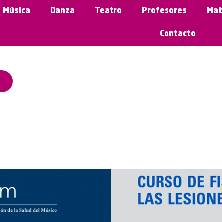
Música
Danza
Teatro
Profesores
Mat
Contacto