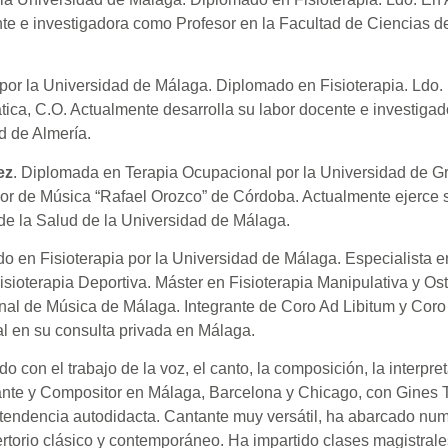
te e investigadora como Profesor en la Facultad de Ciencias d
 por la Universidad de Málaga. Diplomado en Fisioterapia. Ldo. 
ica, C.O. Actualmente desarrolla su labor docente e investiga
d de Almería.
ez
. Diplomada en Terapia Ocupacional por la Universidad de Gr
ior de Música “Rafael Orozco” de Córdoba. Actualmente ejerce 
de la Salud de la Universidad de Málaga.
o en Fisioterapia por la Universidad de Málaga. Especialista en
Fisioterapia Deportiva. Máster en Fisioterapia Manipulativa y O
onal de Música de Málaga. Integrante de Coro Ad Libitum y Coro
al en su consulta privada en Málaga.
do con el trabajo de la voz, el canto, la composición, la interpre
nte y Compositor en Málaga, Barcelona y Chicago, con Gines T
 tendencia autodidacta. Cantante muy versátil, ha abarcado num
ertorio clásico y contemporáneo. Ha impartido clases magistra