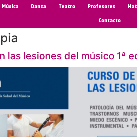
Música
Danza
Teatro
Profesores
Mat
Contacto
apia
n las lesiones del músico 1ª e