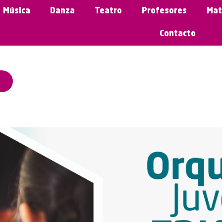
Música
Danza
Teatro
Profesores
Mat
Contacto