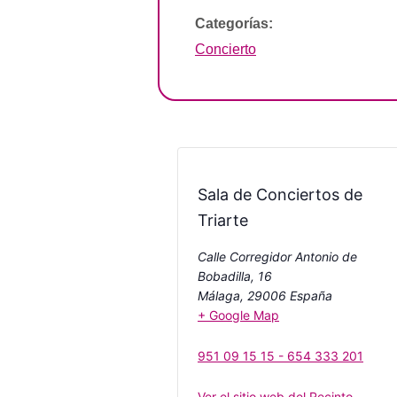
Categorías:
Concierto
Sala de Conciertos de
Triarte
Calle Corregidor Antonio de
Bobadilla, 16
Málaga
,
29006
España
+ Google Map
951 09 15 15 - 654 333 201
Ver el sitio web del Recinto