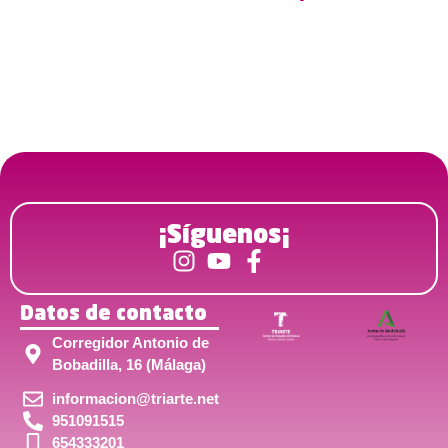
¡Síguenos¡
Datos de contacto
Corregidor Antonio de
Bobadilla, 16 (Málaga)
informacion@triarte.net
951091515
654333201