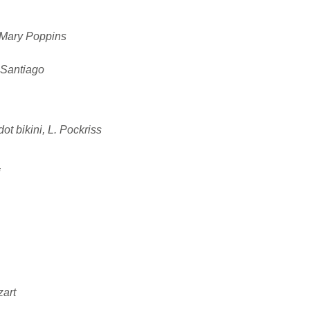
O Mary Poppins
 Santiago
ot bikini, L. Pockriss
i
art