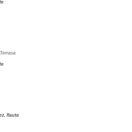
te
 Terrasa
te
z, flauta