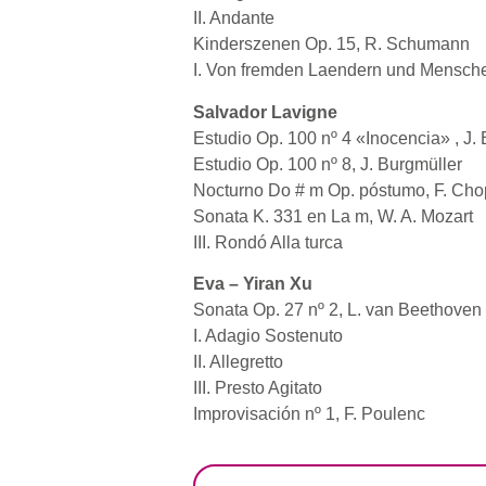
II. Andante
Kinderszenen Op. 15, R. Schumann
I. Von fremden Laendern und Mensch
Salvador Lavigne
Estudio Op. 100 nº 4 «Inocencia» , J.
Estudio Op. 100 nº 8, J. Burgmüller
Nocturno Do # m Op. póstumo, F. Cho
Sonata K. 331 en La m, W. A. Mozart
III. Rondó Alla turca
Eva – Yiran Xu
Sonata Op. 27 nº 2, L. van Beethoven
I. Adagio Sostenuto
II. Allegretto
III. Presto Agitato
Improvisación nº 1, F. Poulenc