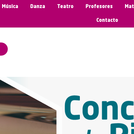
Música
Danza
Teatro
Profesores
Mat
Contacto