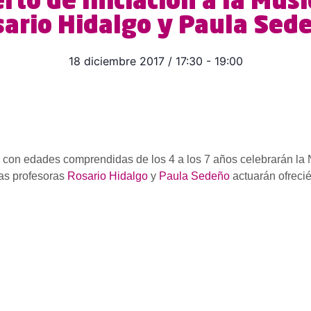
erto de Iniciación a la Mús
ario Hidalgo y Paula Sed
18 diciembre 2017
/
17:30
-
19:00
a con edades comprendidas de los 4 a los 7 años celebrarán la
ras profesoras
Rosario Hidalgo
y
Paula Sedeño
actuarán ofreci