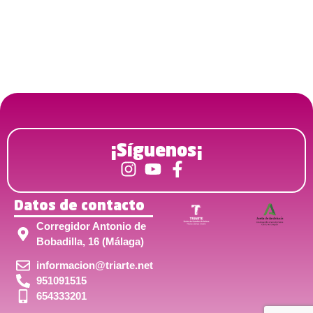
¡Síguenos¡
Datos de contacto
Corregidor Antonio de
Bobadilla, 16 (Málaga)
informacion@triarte.net
951091515
654333201