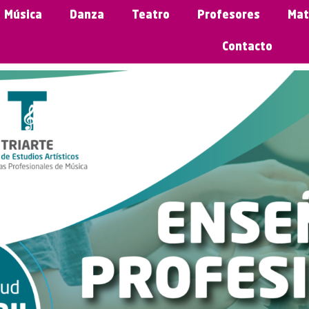
Música
Danza
Teatro
Profesores
Mat
Contacto