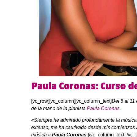
Paula Coronas: Curso d
[vc_row][vc_column][vc_column_text]
Del 6 al 1
de la mano de la pianista
Paula Coronas
.
«Siempre he admirado profundamente la música es
extenso, me ha cautivado desde mis comienzos art
música.
»
Paula Coronas.
[/vc_column_text][/vc