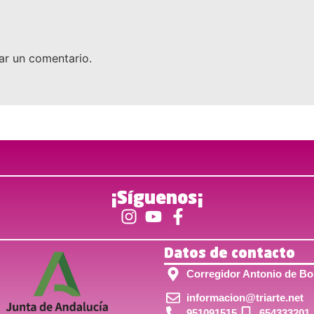
ar un comentario.
¡Síguenos¡
Datos de contacto
Corregidor Antonio de Bob
informacion@triarte.net
951091515
654333201