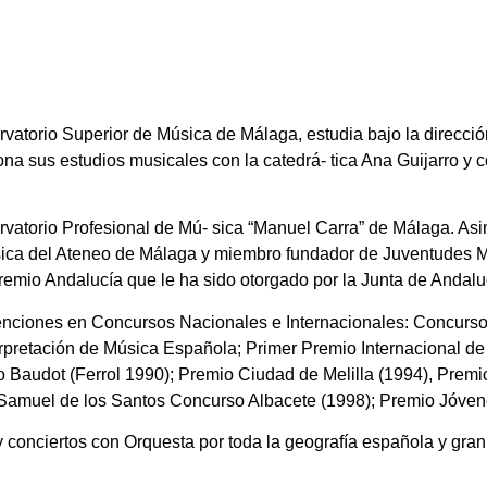
vatorio Superior de Música de Málaga, estudia bajo la direcció
na sus estudios musicales con la catedrá- tica Ana Guijarro y c
ervatorio Profesional de Mú- sica “Manuel Carra” de Málaga. A
sica del Ateneo de Málaga y miembro fundador de Juventudes Mu
remio Andalucía que le ha sido otorgado por la Junta de Andalu
menciones en Concursos Nacionales e Internacionales: Concurso
pretación de Música Española; Primer Premio Internacional de I
 Baudot (Ferrol 1990); Premio Ciudad de Melilla (1994), Pre
amuel de los Santos Concurso Albacete (1998); Premio Jóvene
onciertos con Orquesta por toda la geografía española y gran pa