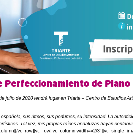
e Perfeccionamiento de Piano
1 de julio de 2020 tendrá lugar en Triarte – Centro de Estu
pañola, sus ritmos, sus perfumes, su intensidad. La autenticid
ísticos. Tal vez, mis propias raíces andaluzas hayan contribuid
_column][/vc_row][vc_row][vc_column width=»2/3″][vc_single_i