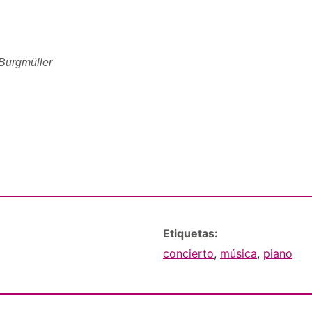
 Burgmüller
Etiquetas:
concierto
,
música
,
piano