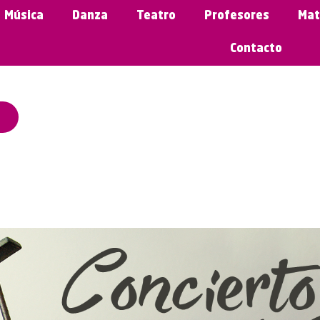
Música
Danza
Teatro
Profesores
Mat
Contacto