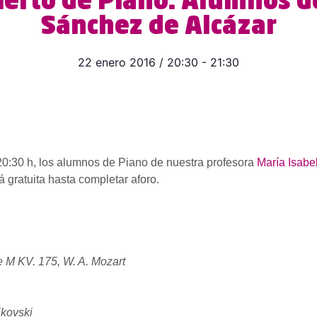
ierto de Piano. Alumnos d
Sánchez de Alcázar
22 enero 2016
/
20:30
-
21:30
20:30 h, los alumnos de Piano de nuestra profesora
María Isabe
á gratuita hasta completar aforo.
Re M
KV. 175, W. A. Mozart
ikovski