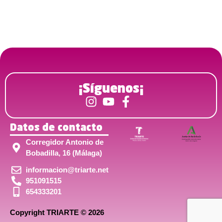
¡Síguenos¡
Datos de contacto
Corregidor Antonio de
Bobadilla, 16 (Málaga)
informacion@triarte.net
951091515
654333201
Copyright TRIARTE © 2026