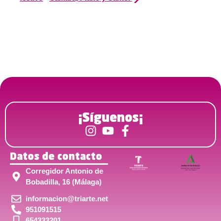
¡Síguenos¡
Datos de contacto
Corregidor Antonio de
Bobadilla, 16 (Málaga)
informacion@triarte.net
951091515
654333201