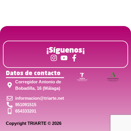
¡Síguenos¡
Datos de contacto
Corregidor Antonio de
Bobadilla, 16 (Málaga)
informacion@triarte.net
951091515
654333201
Copyright TRIARTE © 2026