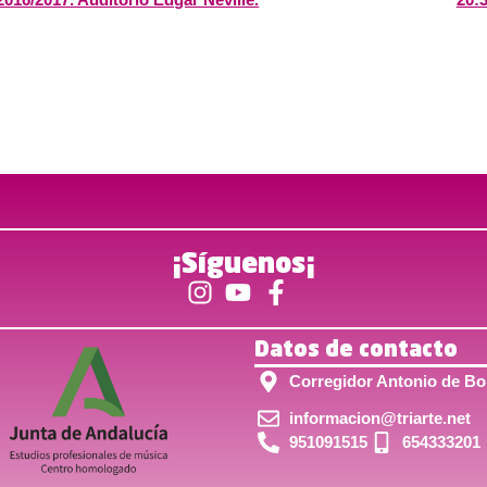
¡Síguenos¡
Datos de contacto
Corregidor Antonio de Bob
informacion@triarte.net
951091515
654333201