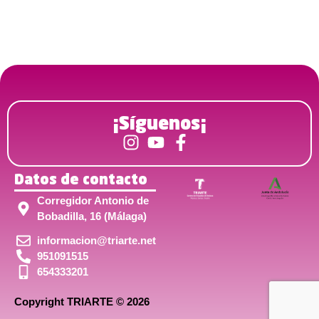
¡Síguenos¡
Datos de contacto
Corregidor Antonio de
Bobadilla, 16 (Málaga)
informacion@triarte.net
951091515
654333201
Copyright TRIARTE © 2026