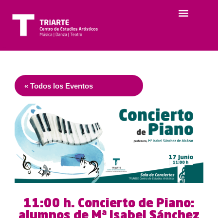
« Todos los Eventos
11:00 h. Concierto de Piano:
alumnos de Mª Isabel Sánchez