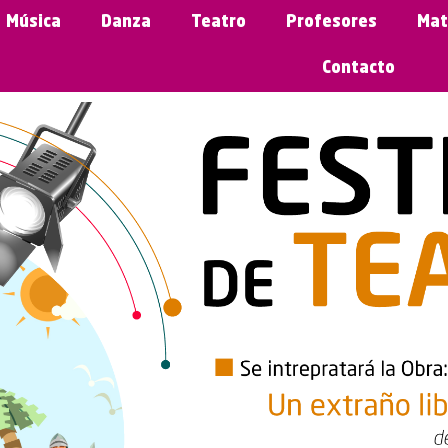
Música
Danza
Teatro
Profesores
Mat
Contacto