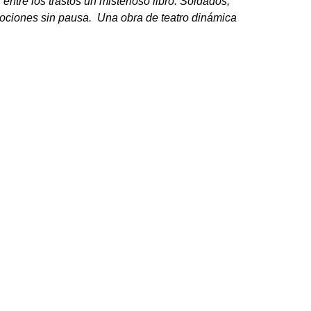
ntre los trastos un misterioso libro. Soldados,
emociones sin pausa.
Una obra de teatro dinámica