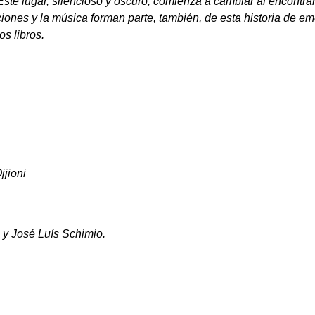
e lugar, silencioso y oscuro, comienza a cambiar al encontrar e
nciones y la música forman parte, también, de esta historia de 
os libros.
jioni
 y José Luís Schimio.