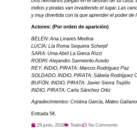
Dos hermanos juegan en el desván de su casa. Est
indios y piratas van invadiendo el lugar. Las ca
y muy divertida con la que aprender el poder de l
Actores: (Por orden de aparición)
BELÉN: Ana Linares Medina
LUCÍA: Lía Roma Sequera Scherpf
SARA: Uma Abril La Greca Rizzi
RODRI: Alejandro Sarmiento Acedo
REY, INDIO, PIRATA: Marcos Rodríguez Paz
SOLDADO, INDIO, PIRATA: Sábela Rodríguez Oj
BUFÓN, INDIO, PIRATA: Javier Sierra Trujillo
INDIO, PIRATA: Carla Sánchez Ortiz
Agradecimientos: Cristina García, Mateo Galiano
Entrada 5€.
28 junio, 2018
Teatro
No Comments