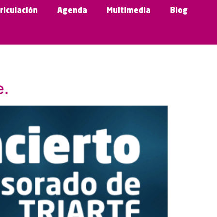
riculación
Agenda
Multimedia
Blog
e.