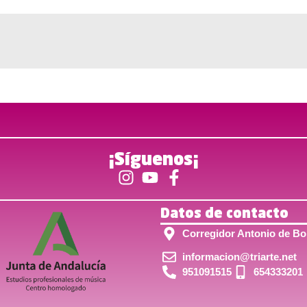
¡Síguenos¡
Datos de contacto
Corregidor Antonio de Bob
informacion@triarte.net
951091515
654333201