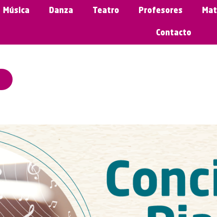
Música
Danza
Teatro
Profesores
Mat
Contacto