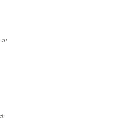
ach
ch