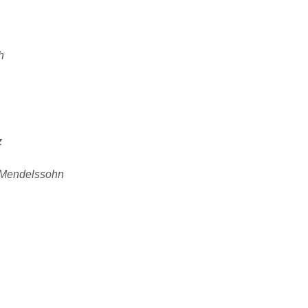
h
z
. Mendelssohn