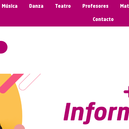
Música
Danza
Teatro
Profesores
Mat
Contacto