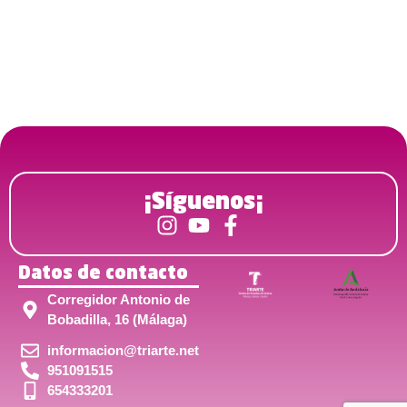
¡Síguenos¡
Datos de contacto
Corregidor Antonio de
Bobadilla, 16 (Málaga)
informacion@triarte.net
951091515
654333201