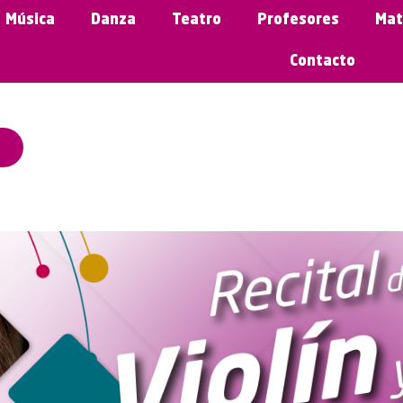
Música
Danza
Teatro
Profesores
Mat
Contacto