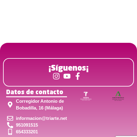
¡Síguenos¡
Datos de contacto
Corregidor Antonio de
Bobadilla, 16 (Málaga)
informacion@triarte.net
951091515
654333201