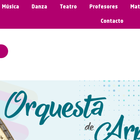
Música
Danza
Teatro
Profesores
Mat
Contacto