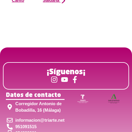
Canto
Saldaña
¡Síguenos¡
Datos de contacto
Corregidor Antonio de
Bobadilla, 16 (Málaga)
informacion@triarte.net
951091515