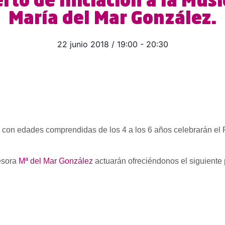
erto de Iniciación a la Mús
María del Mar González.
22 junio 2018
/
19:00
-
20:30
a con edades comprendidas de los 4 a los 6 años celebrarán el 
fesora
Mª del Mar González
actuarán ofreciéndonos el siguiente