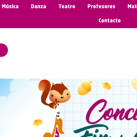
Música
Danza
Teatro
Profesores
Mat
Contacto