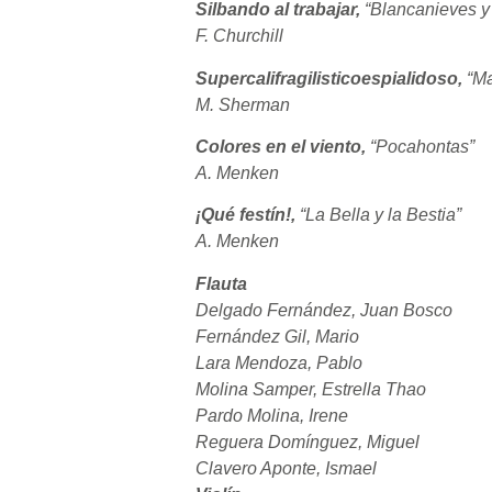
Silbando al trabajar,
“Blancanieves y 
F. Churchill
Supercalifragilisticoespialidoso,
“M
M. Sherman
Colores en el viento,
“Pocahontas”
A. Menken
¡Qué festín!,
“La Bella y la Bestia”
A. Menken
Flauta
Delgado Fernández, Juan Bosco
Fernández Gil, Mario
Lara Mendoza, Pablo
Molina Samper, Estrella Thao
Pardo Molina, Irene
Reguera Domínguez, Miguel
Clavero Aponte, Ismael