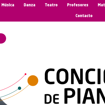
Música
Danza
Teatro
Profesores
Mat
Contacto