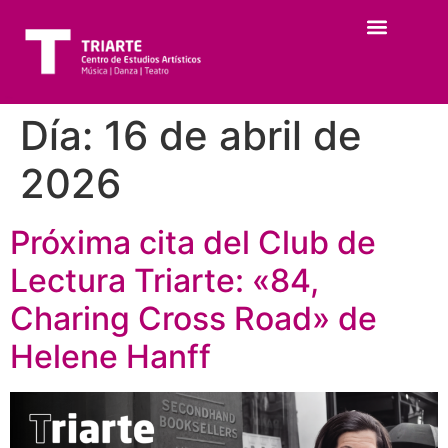
Día:
16 de abril de
2026
Próxima cita del Club de
Lectura Triarte: «84,
Charing Cross Road» de
Helene Hanff