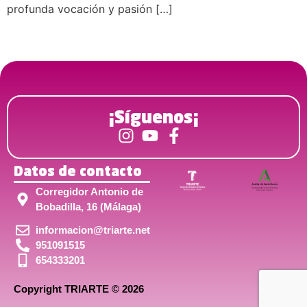
profunda vocación y pasión […]
¡Síguenos¡
Datos de contacto
Corregidor Antonio de
Bobadilla, 16 (Málaga)
informacion@triarte.net
951091515
654333201
Copyright TRIARTE © 2026