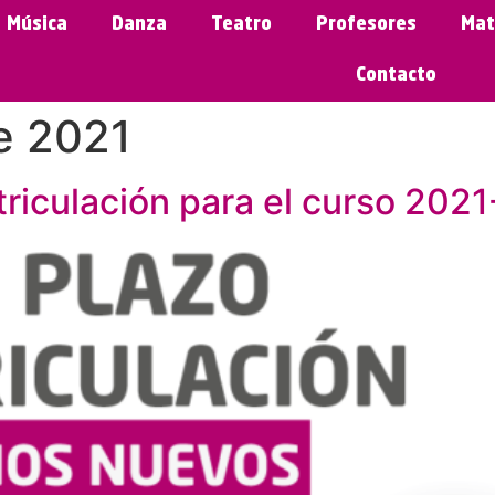
Música
Danza
Teatro
Profesores
Mat
Contacto
e 2021
triculación para el curso 202